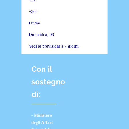
+
32°
+
20°
Fiume
Domenica, 09
Vedi le previsioni a 7 giorni
Con il
sostegno
di:
- Ministero
degli Affari