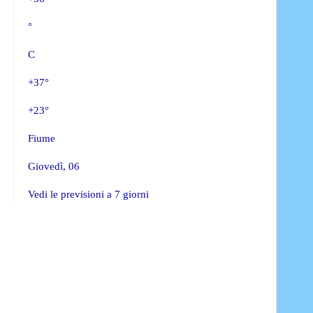
°
C
+
37°
+
23°
Fiume
Giovedì, 06
Vedi le previsioni a 7 giorni