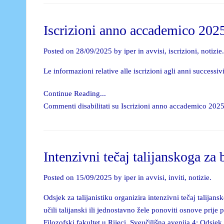
Iscrizioni anno accademico 202
Posted on 28/09/2025 by iper in
avvisi
,
iscrizioni
,
notizie
.
Le informazioni relative alle iscrizioni agli anni successi
Continue Reading...
Commenti disabilitati
su Iscrizioni anno accademico 202
Intenzivni tečaj talijanskoga za
Posted on 15/09/2025 by iper in
avvisi
,
inviti
,
notizie
.
Odsjek za talijanistiku organizira intenzivni tečaj talija
učili talijanski ili jednostavno žele ponoviti osnove pr
Filozofski fakultet u Rijeci, Sveučilišna avenija 4; Odsjek 