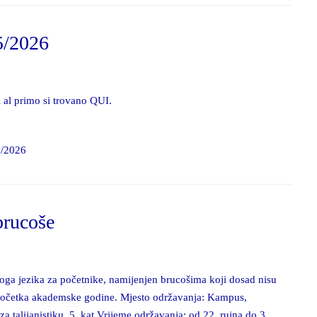
5/2026
vi al primo si trovano QUI.
5/2026
 brucoše
nskoga jezika za početnike, namijenjen brucošima koji dosad nisu
ije početka akademske godine. Mjesto održavanja: Kampus,
za talijanistiku, 5. kat Vrijeme održavanja: od 22. rujna do 3.