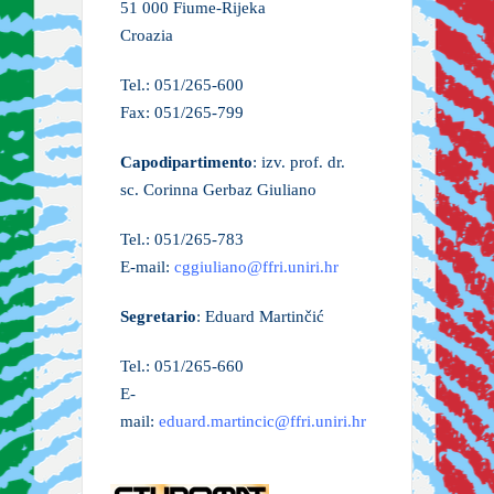
51 000 Fiume-Rijeka
Croazia
Tel.: 051/265-600
Fax: 051/265-799
Capodipartimento
: izv. prof. dr.
sc. Corinna Gerbaz Giuliano
Tel.: 051/265-783
E-mail:
cggiuliano@ffri.uniri.hr
Segretario
: Eduard Martinčić
Tel.: 051/265-660
E-
mail:
eduard.martincic@ffri.uniri.hr