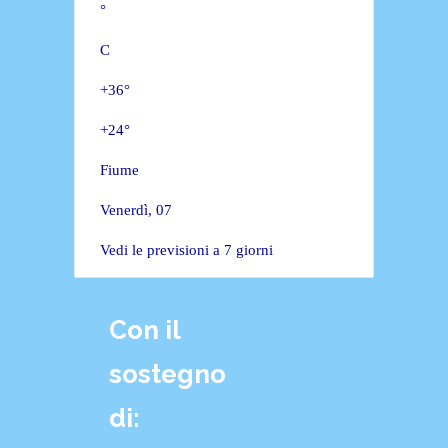
°
C
+
36°
+
24°
Fiume
Venerdì, 07
Vedi le previsioni a 7 giorni
Con il
sostegno
di: