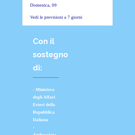
Domenica, 09
Vedi le previsioni a 7 giorni
Con il
sostegno
di:
- Ministero
degli Affari
Esteri della
Repubblica
Italiana
-
Ambasciata