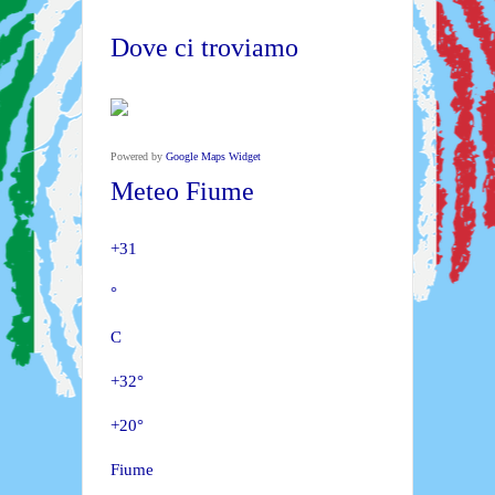
Dove ci troviamo
Powered by
Google Maps Widget
Meteo Fiume
+
31
°
C
+
32°
+
20°
Fiume