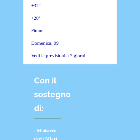
+
32°
+
20°
Fiume
Domenica, 09
Vedi le previsioni a 7 giorni
Con il
sostegno
di:
- Ministero
degli Affari