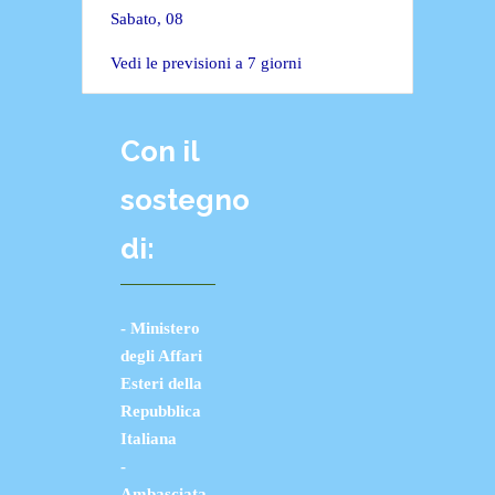
Sabato, 08
Vedi le previsioni a 7 giorni
Con il
sostegno
di:
- Ministero
degli Affari
Esteri della
Repubblica
Italiana
-
Ambasciata