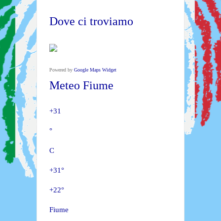
Dove ci troviamo
Powered by
Google Maps Widget
Meteo Fiume
+
31
°
C
+
31°
+
22°
Fiume