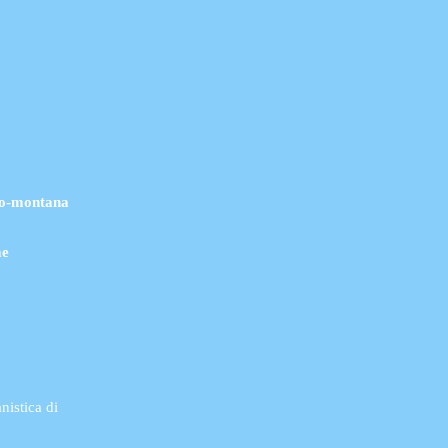
neo-montana
me
anistica di