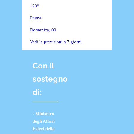
+
20°
Fiume
Domenica, 09
Vedi le previsioni a 7 giorni
Con il
sostegno
di:
- Ministero
degli Affari
Esteri della