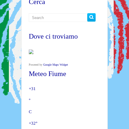
Cerca
Dove ci troviamo
Powered by
Google Maps Widget
Meteo Fiume
+
31
°
C
+
32°